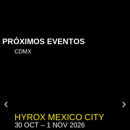
PRÓXIMOS EVENTOS
CDMX
A
HYROX MEXICO CITY
M
30 OCT – 1 NOV 2026
H