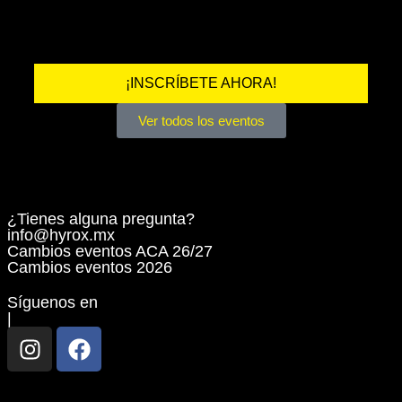
5/
¡INSCRÍBETE AHORA!
Ver todos los eventos
¿Tienes alguna pregunta?
info@hyrox.mx
Cambios eventos ACA 26/27
Cambios eventos 2026
Síguenos en
|