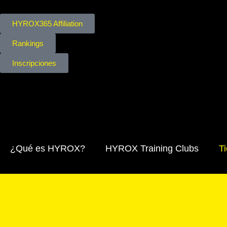
HYROX365 Affiliation
Rankings
Inscripciones
¿Qué es HYROX?
HYROX Training Clubs
T