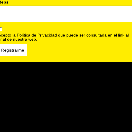
Reps
Acepto la Política de Privacidad que puede ser consultada en el link al
final de nuestra web.
Registrarme