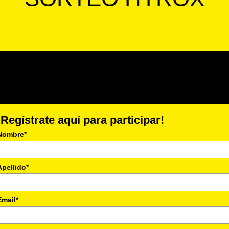
¡Regístrate aquí para participar!
Nombre*
Apellido*
Email*