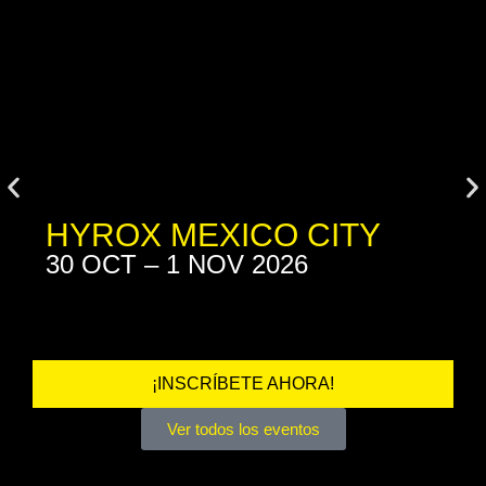
HYROX MEXICO CITY
30 OCT – 1 NOV 2026
5
¡INSCRÍBETE AHORA!
Ver todos los eventos